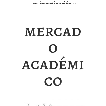
co-investigación
mercad
o
académi
co