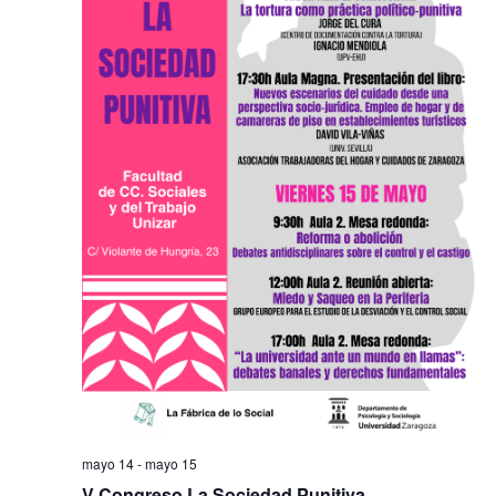
Na
mayo 14
-
mayo 15
V Congreso La Sociedad Punitiva