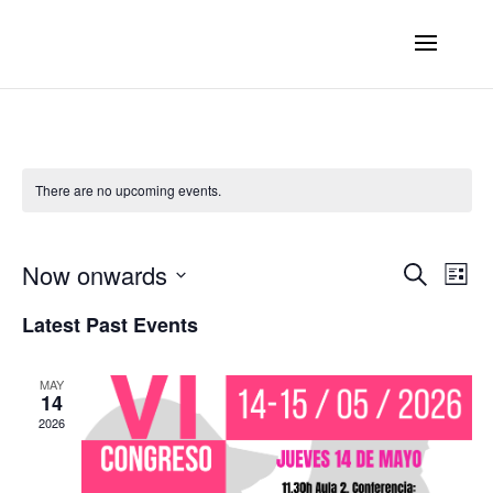
There are no upcoming events.
Ev
E
Now onwards
Search
List
Select
V
Latest Past Events
Se
date.
N
MAY
an
14
2026
Vi