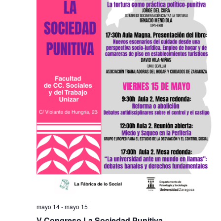
Na
mayo 14
-
mayo 15
V Congreso La Sociedad Punitiva