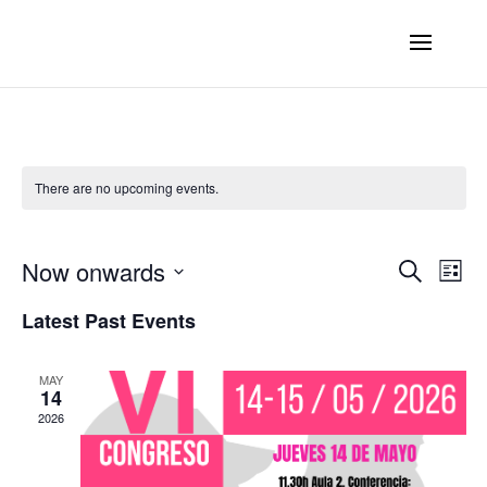
There are no upcoming events.
Ev
E
Now onwards
Search
List
Select
V
Latest Past Events
Se
date.
N
MAY
an
14
2026
Vi