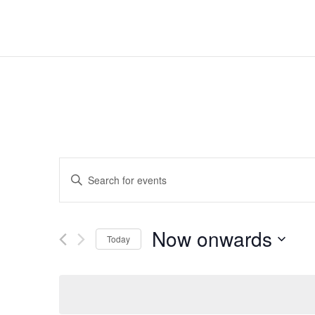
Events
Enter
Keyword.
Search
Search
for
Now onwards
Events
Today
and
by
Select
Keyword.
date.
Views