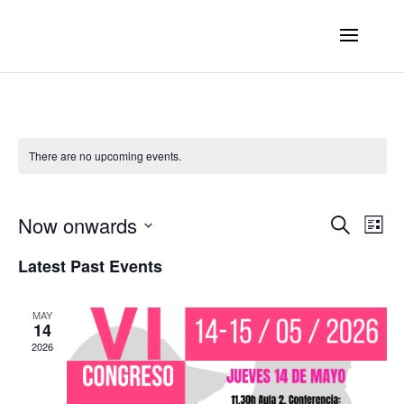
There are no upcoming events.
Ev
E
Now onwards
Search
List
Select
V
Latest Past Events
Se
date.
N
MAY
an
14
2026
Vi