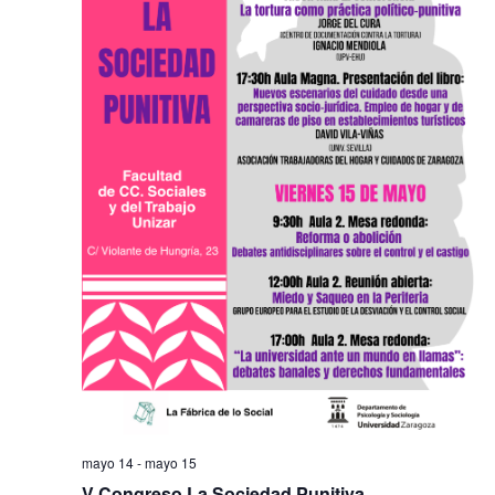
Na
mayo 14
-
mayo 15
V Congreso La Sociedad Punitiva