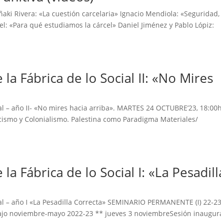
Iñaki Rivera: «La cuestión carcelaria» Ignacio Mendiola: «Seguridad,
el: «Para qué estudiamos la cárcel» Daniel Jiménez y Pablo Lópiz:
a Fábrica de lo Social II: «No Mires
al – año II- «No mires hacia arriba». MARTES 24 OCTUBRE’23, 18:00h
acismo y Colonialismo. Palestina como Paradigma Materiales/
 Fábrica de lo Social I: «La Pesadill
al – año I «La Pesadilla Correcta» SEMINARIO PERMANENTE (I) 22-2
abajo noviembre-mayo 2022-23 ** jueves 3 noviembreSesión inaugura