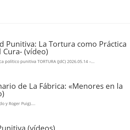
d Punitiva: La Tortura como Práctica
l Cura- (vídeo)
ca político punitiva TORTURA (JdC) 2026.05.14 –...
inario de La Fábrica: «Menores en la
o)
o y Roger Puig)....
unitiva (vídeos)