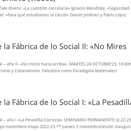
Iñaki Rivera: «La cuestión carcelaria» Ignacio Mendiola: «Seguridad,
el: «Para qué estudiamos la cárcel» Daniel Jiménez y Pablo Lópiz:
a Fábrica de lo Social II: «No Mires
al – año II- «No mires hacia arriba». MARTES 24 OCTUBRE’23, 18:00h
acismo y Colonialismo. Palestina como Paradigma Materiales/
 Fábrica de lo Social I: «La Pesadill
al – año I «La Pesadilla Correcta» SEMINARIO PERMANENTE (I) 22-2
abajo noviembre-mayo 2022-23 ** jueves 3 noviembreSesión inaugura