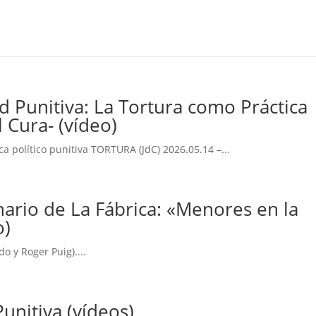
d Punitiva: La Tortura como Práctica
l Cura- (vídeo)
ca político punitiva TORTURA (JdC) 2026.05.14 –...
inario de La Fábrica: «Menores en la
o)
o y Roger Puig)....
unitiva (vídeos)