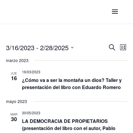
Ev
E
3/16/2023
 - 
2/28/2025
Search
List
Select
V
marzo 2023
Se
date.
16/03/2023
N
JUE
16
an
¿Cómo va a ser la montaña un dios? Taller y
presentación del libro con Eduardo Romero
Vi
mayo 2023
30/05/2023
Na
MAR
30
LA DEMOCRACIA DE PROPIETARIOS
(presentación del libro con el autor, Pablo