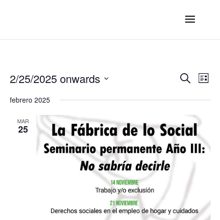
Ev
E
2/25/2025 onwards
Search
List
Select
V
febrero 2025
Se
date.
N
MAR
25
an
Vi
Na